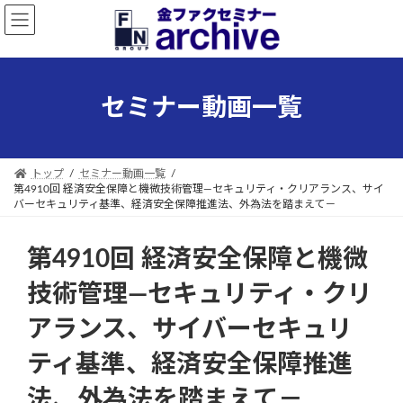
コ
ナ
ン
ビ
テ
ゲ
ン
ー
ツ
シ
セミナー動画一覧
へ
ョ
ス
ン
キ
に
ッ
移
トップ
セミナー動画一覧
プ
動
第4910回 経済安全保障と機微技術管理―セキュリティ・クリアランス、サイ
バーセキュリティ基準、経済安全保障推進法、外為法を踏まえて－
第4910回 経済安全保障と機微
技術管理―セキュリティ・クリ
アランス、サイバーセキュリ
ティ基準、経済安全保障推進
法、外為法を踏まえて－