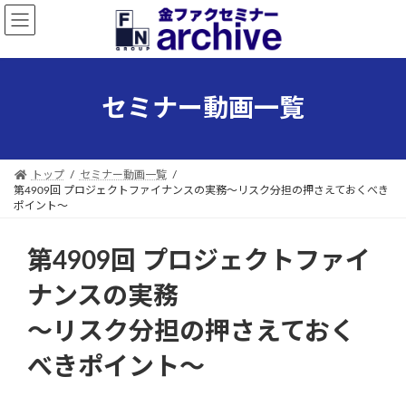
コ
ナ
ン
ビ
テ
ゲ
ン
ー
ツ
シ
セミナー動画一覧
へ
ョ
ス
ン
キ
に
ッ
移
トップ
セミナー動画一覧
プ
動
第4909回 プロジェクトファイナンスの実務～リスク分担の押さえておくべき
ポイント～
第4909回 プロジェクトファイ
ナンスの実務
～リスク分担の押さえておく
べきポイント～