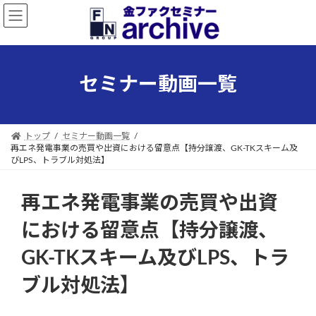
コ
ナ
ン
ビ
テ
ゲ
ン
ー
ツ
シ
セミナー動画一覧
へ
ョ
ス
ン
キ
に
ッ
移
トップ
セミナー動画一覧
プ
動
再エネ発電事業の売買や出資における留意点【持分譲渡、GK-TKスキーム及
びLPS、トラブル対処法】
再エネ発電事業の売買や出資
における留意点【持分譲渡、
GK-TKスキーム及びLPS、トラ
ブル対処法】