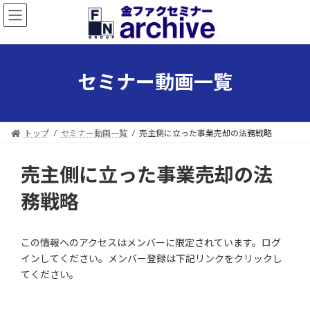
コ
ナ
ン
ビ
テ
ゲ
ン
ー
ツ
シ
セミナー動画一覧
へ
ョ
ス
ン
キ
に
ッ
移
トップ
セミナー動画一覧
売主側に立った事業売却の法務戦略
プ
動
売主側に立った事業売却の法
務戦略
この情報へのアクセスはメンバーに限定されています。ログ
インしてください。メンバー登録は下記リンクをクリックし
てください。