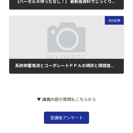
【バーゼルⅢ待ったなし！】 最新版資料でじっくり学ぶバーゼル規制実務の基礎
2025年3月4日
次の記事
系統側蓄電池とコーポレートＰＰＡの現状と課題並びに法務－長期脱炭素電源オークション、オフテイクモデル、EPC契約やファイナンス契約の注意点も解説－
2025年3月14日
▼ 講義内容の質問もこちらから
受講後アンケート