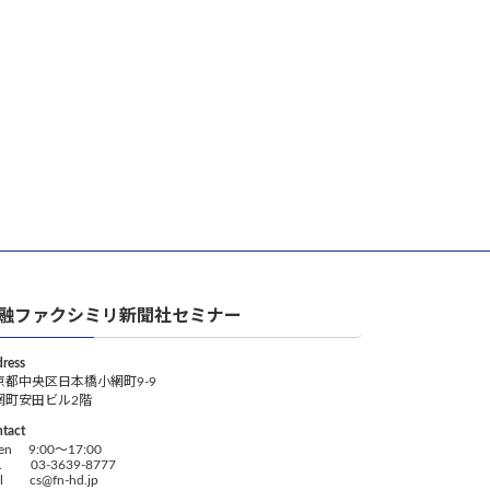
融ファクシミリ新聞社セミナー
ress
京都中央区日本橋小網町9-9
網町安田ビル2階
tact
en 9:00～17:00
L 03-3639-8777
il cs@fn-hd.jp