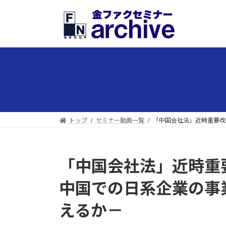
コ
ナ
ン
ビ
テ
ゲ
ン
ー
ツ
シ
へ
ョ
ス
ン
キ
に
ッ
移
プ
動
トップ
セミナー動画一覧
「中国会社法」近時重要改
「中国会社法」近時重
中国での日系企業の事
えるか－