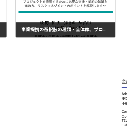
事業提携の選択肢の種類・全体像、プロセス、各段階での交渉・契約とリスク回避 〜事業の新規開拓や拡大で他社と提携する際の選択肢と注意点の見直し〜
2024年8月16日
金
Add
東
小
Con
Op
TE
ma