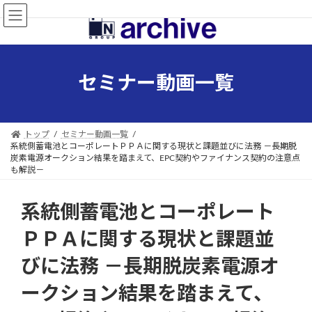
コ
ナ
ン
ビ
テ
ゲ
ン
ー
ツ
シ
セミナー動画一覧
へ
ョ
ス
ン
キ
に
ッ
移
トップ
セミナー動画一覧
プ
動
系統側蓄電池とコーポレートＰＰＡに関する現状と課題並びに法務 －長期脱
炭素電源オークション結果を踏まえて、EPC契約やファイナンス契約の注意点
も解説－
系統側蓄電池とコーポレート
ＰＰＡに関する現状と課題並
びに法務 －長期脱炭素電源オ
ークション結果を踏まえて、