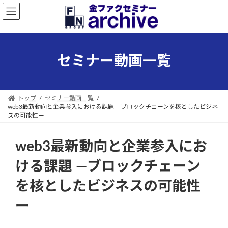
コ
ナ
ン
ビ
テ
ゲ
ン
ー
ツ
シ
セミナー動画一覧
へ
ョ
ス
ン
キ
に
ッ
移
トップ
セミナー動画一覧
プ
動
web3最新動向と企業参入における課題 ―ブロックチェーンを核としたビジネ
スの可能性ー
web3最新動向と企業参入にお
ける課題 ―ブロックチェーン
を核としたビジネスの可能性
ー