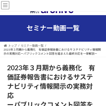
コ
ナ
ン
ビ
テ
ゲ
ン
ー
ツ
シ
セミナー動画一覧
へ
ョ
ス
ン
キ
に
ッ
移
トップ
セミナー動画一覧
プ
動
2023年３月期から義務化 有価証券報告書におけるサステナビリティ情報開
示の実務対応ーパブリックコメント回答を踏まえた最終対応を一挙解説ー
2023年３月期から義務化 有
価証券報告書におけるサステ
ナビリティ情報開示の実務対
応
ーパブリックコメント回答を