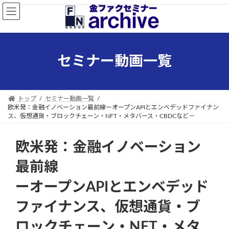
コ
ナ
ン
ビ
テ
ゲ
ン
ー
ツ
シ
セミナー動画一覧
へ
ョ
ス
ン
キ
に
ッ
移
トップ
セミナー動画一覧
プ
動
欧米発：金融イノベーション最前線ーオープンAPIとエンベデッドファイナン
ス、仮想通貨・ブロックチェーン・NFT・メタバース・CBDCなど－
欧米発：金融イノベーション
最前線
ーオープンAPIとエンベデッド
ファイナンス、仮想通貨・ブ
ロックチェーン・NFT・メタ