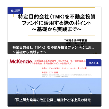
前の記事
特定目的会社（TMK）を不動産投資ファンドに活用する際のポイント
～基礎から実践まで～
2022年12月15日
次の記事
「洋上風力発電の改正公募占用指針と洋上風力発電の契約書並びにプロジェクトファイナンス」-経産省洋上風力促進ワーキンググループ/ 国交省洋上風力促進小委員会 合同会議のレビューを踏まえて