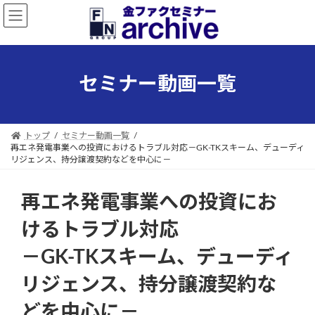
コ
ナ
ン
ビ
テ
ゲ
ン
ー
ツ
シ
セミナー動画一覧
へ
ョ
ス
ン
キ
に
ッ
移
トップ
セミナー動画一覧
プ
動
再エネ発電事業への投資におけるトラブル対応－GK-TKスキーム、デューディ
リジェンス、持分譲渡契約などを中心に－
再エネ発電事業への投資にお
けるトラブル対応
－GK-TKスキーム、デューディ
リジェンス、持分譲渡契約な
どを中心に－