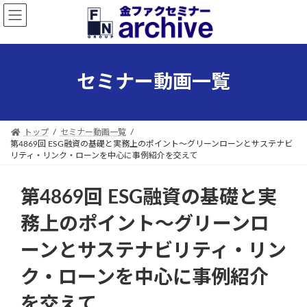
コ
ナ
ン
ビ
テ
ゲ
ン
ー
ツ
シ
セミナー動画一覧
へ
ョ
ス
ン
キ
に
ッ
移
トップ
セミナー動画一覧
プ
動
第4869回 ESG融資の基礎と実務上のポイント～グリーンローンとサステナビ
リティ・リンク・ローンを中心に事例紹介を交えて
第4869回 ESG融資の基礎と実
務上のポイント～グリーンロ
ーンとサステナビリティ・リン
ク・ローンを中心に事例紹介
を交えて