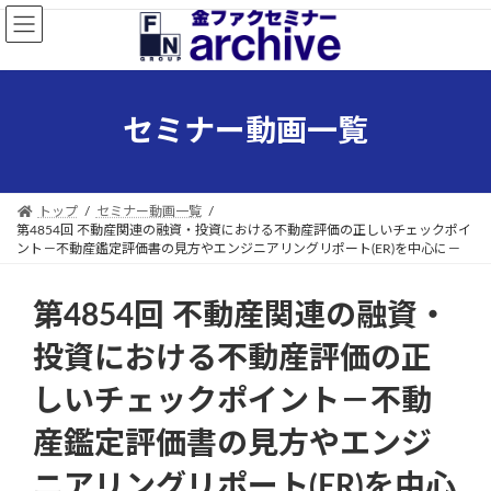
コ
ナ
ン
ビ
テ
ゲ
ン
ー
ツ
シ
セミナー動画一覧
へ
ョ
ス
ン
キ
に
ッ
移
トップ
セミナー動画一覧
プ
動
第4854回 不動産関連の融資・投資における不動産評価の正しいチェックポイ
ント－不動産鑑定評価書の見方やエンジニアリングリポート(ER)を中心に－
第4854回 不動産関連の融資・
投資における不動産評価の正
しいチェックポイント－不動
産鑑定評価書の見方やエンジ
ニアリングリポート(ER)を中心