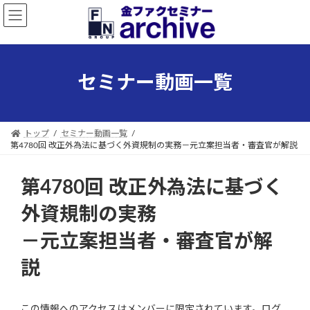
コ
ナ
ン
ビ
テ
ゲ
ン
ー
ツ
シ
セミナー動画一覧
へ
ョ
ス
ン
キ
に
ッ
移
トップ
セミナー動画一覧
プ
動
第4780回 改正外為法に基づく外資規制の実務－元立案担当者・審査官が解説
第4780回 改正外為法に基づく
外資規制の実務
－元立案担当者・審査官が解
説
この情報へのアクセスはメンバーに限定されています。ログ