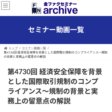
コ
ナ
ン
ビ
テ
ゲ
ン
ー
ツ
シ
セミナー動画一覧
へ
ョ
ス
ン
キ
に
ッ
移
トップ
セミナー動画一覧
プ
動
第4730回 経済安全保障を背景とした国際取引規制のコンプライアンス～規制
の背景と実務上の留意点の解説
第4730回 経済安全保障を背景
とした国際取引規制のコンプ
ライアンス～規制の背景と実
務上の留意点の解説