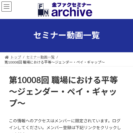
コ
ナ
ン
ビ
テ
ゲ
ン
ー
ツ
シ
セミナー動画一覧
へ
ョ
ス
ン
キ
に
ッ
移
トップ
セミナー動画一覧
プ
動
第10008回 職場における平等～ジェンダー・ペイ・ギャップ～
第10008回 職場における平等
～ジェンダー・ペイ・ギャッ
プ～
この情報へのアクセスはメンバーに限定されています。ログ
インしてください。メンバー登録は下記リンクをクリックし