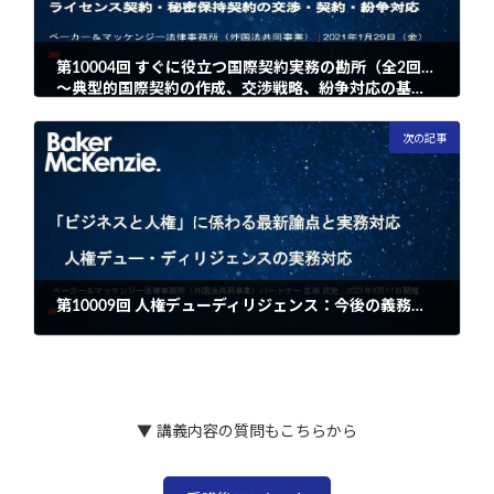
第10004回 すぐに役立つ国際契約実務の勘所（全2回・2回目）
～典型的国際契約の作成、交渉戦略、紛争対応の基礎から応用まで～
2021年12月2日
次の記事
第10009回 人権デューディリジェンス：今後の義務化を想定した留意点と対応策
2021年12月2日
▼ 講義内容の質問もこちらから