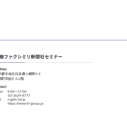
融ファクシミリ新聞社セミナー
ress
京都中央区日本橋小網町9-9
網町安田ビル2階
tact
en 9:00～17:00
L 03-3639-8777
il cs@fn-hd.jp
 https://www.fn-group.jp